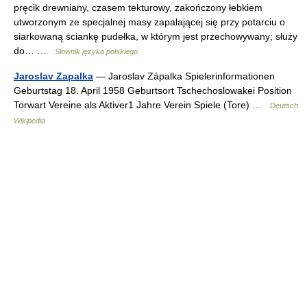
pręcik drewniany, czasem tekturowy, zakończony łebkiem
utworzonym ze specjalnej masy zapalającej się przy potarciu o
siarkowaną ściankę pudełka, w którym jest przechowywany; służy
do… …
Słownik języka polskiego
Jaroslav Zapalka
— Jaroslav Zápalka Spielerinformationen
Geburtstag 18. April 1958 Geburtsort Tschechoslowakei Position
Torwart Vereine als Aktiver1 Jahre Verein Spiele (Tore) …
Deutsch
Wikipedia