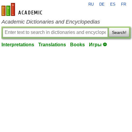
RU
DE
ES
FR
en-academic.com
Academic Dictionaries and Encyclopedias
Search!
Interpretations
Translations
Books
Игры ⚽