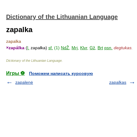
Dictionary of the Lithuanian Language
zapalka
zapalka
×
zapálka
(
l.
zapałka)
sf.
(1)
NdŽ
,
Mrj
,
Klvr
,
Gž
,
Brt
psn.
degtukas.
Dictionary of the Lithuanian Language
.
Игры ⚽
Поможем написать курсовую
zapalenė
zapalkas