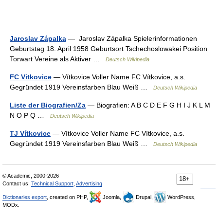
Jaroslav Zápalka
— Jaroslav Zápalka Spielerinformationen
Geburtstag 18. April 1958 Geburtsort Tschechoslowakei Position
Torwart Vereine als Aktiver …
Deutsch Wikipedia
FC Vitkovice
— Vítkovice Voller Name FC Vítkovice, a.s.
Gegründet 1919 Vereinsfarben Blau Weiß …
Deutsch Wikipedia
Liste der Biografien/Za
— Biografien: A B C D E F G H I J K L M
N O P Q …
Deutsch Wikipedia
TJ Vítkovice
— Vítkovice Voller Name FC Vítkovice, a.s.
Gegründet 1919 Vereinsfarben Blau Weiß …
Deutsch Wikipedia
© Academic, 2000-2026
18+
Contact us:
Technical Support
,
Advertising
Dictionaries export
, created on PHP,
Joomla,
Drupal,
WordPress,
MODx.