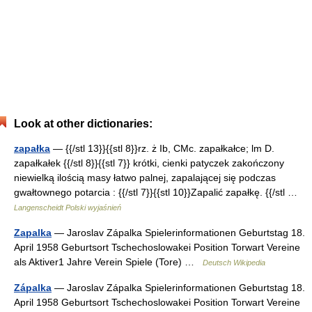
Look at other dictionaries:
zapałka
— {{/stl 13}}{{stl 8}}rz. ż Ib, CMc. zapałkałce; lm D.
zapałkałek {{/stl 8}}{{stl 7}} krótki, cienki patyczek zakończony
niewielką ilością masy łatwo palnej, zapalającej się podczas
gwałtownego potarcia : {{/stl 7}}{{stl 10}}Zapalić zapałkę. {{/stl …
Langenscheidt Polski wyjaśnień
Zapalka
— Jaroslav Zápalka Spielerinformationen Geburtstag 18.
April 1958 Geburtsort Tschechoslowakei Position Torwart Vereine
als Aktiver1 Jahre Verein Spiele (Tore) …
Deutsch Wikipedia
Zápalka
— Jaroslav Zápalka Spielerinformationen Geburtstag 18.
April 1958 Geburtsort Tschechoslowakei Position Torwart Vereine