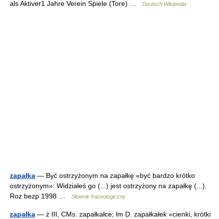
als Aktiver1 Jahre Verein Spiele (Tore) …
Deutsch Wikipedia
zapałka
— Być ostrzyżonym na zapałkę «być bardzo krótko
ostrzyżonym»: Widziałeś go (...) jest ostrzyżony na zapałkę (...).
Roz bezp 1998 …
Słownik frazeologiczny
zapałka
— ż III, CMs. zapałkałce; lm D. zapałkałek «cienki, krótki